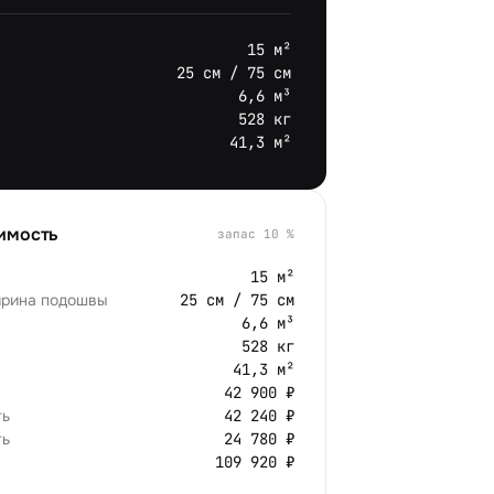
15 м²
25 см / 75 см
6,6 м³
528 кг
41,3 м²
имость
запас
10
%
15 м²
ирина подошвы
25 см / 75 см
6,6 м³
528 кг
41,3 м²
42 900 ₽
ть
42 240 ₽
ть
24 780 ₽
109 920 ₽