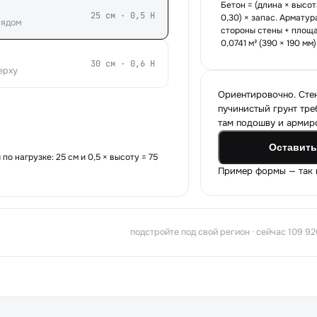
Бетон = (длина × высо
25
см ·
0,5
H
0,30) × запас. Арматур
рядом
стороны стены + площа
0,0741 м² (390 × 190 мм
30
см ·
0,6
H
ерху
Ориентировочно. Стен
пучинистый грунт тре
там подошву и армиро
Оставить
 по нагрузке:
25
см и
0,5
× высоту =
75
Пример формы — так к
подстройте под свой регион · сейчас 109 92