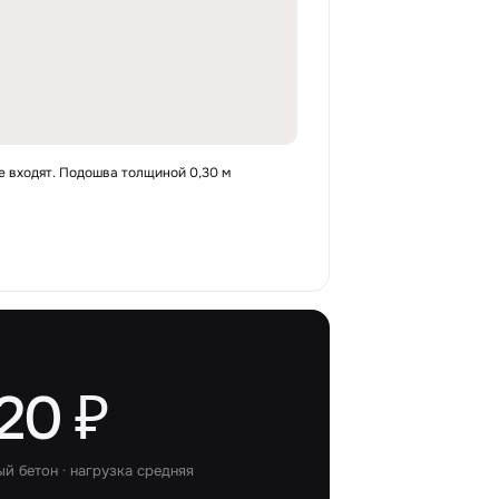
е входят. Подошва толщиной 0,30 м
20 ₽
ый бетон
· нагрузка
средняя