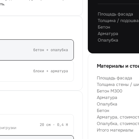
ть.
Площадь фасада
Толщина / подошва
Бетон
Арматура
Опалубка
бетон + опалубка
Материалы и сто
блоки + арматура
Площадь фасада
Толщина стены / ш
Бетон М300
Арматура
Опалубка
Бетон
Арматура, стоимос
Опалубка, стоимос
20
см ·
0,4
H
пригрузки
Итого материалы