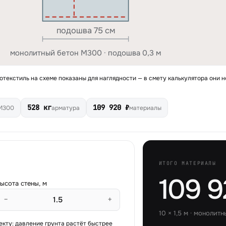
подошва 75 см
монолитный бетон М300 · подошва 0,3 м
текстиль на схеме показаны для наглядности — в смету калькулятора они н
528 кг
109 920 ₽
М300
арматура
материалы
ИТОГО МАТЕРИАЛЫ
109 9
ысота стены, м
−
+
10
×
1,5
м ·
монолитн
екту: давление грунта растёт быстрее