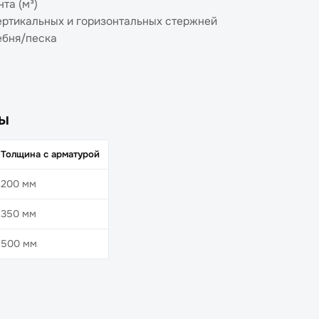
та (м³)
вертикальных и горизонтальных стержней
ебня/песка
ны
Толщина с арматурой
200 мм
350 мм
500 мм