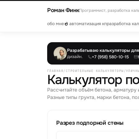
Роман Финк
Программист, разработка кал
обо мне
автоматизация кп
разработка ка
Разрабатываю калькуляторы для 
дизайн.
+7 (958) 580-10-15
ГЛАВНАЯ
/
СТРОИТЕЛЬНЫЕ КАЛЬКУЛЯТОРЫ
/
УЛИЧН
Калькулятор п
Рассчитайте объём бетона, арматуру 
Разные типы грунта, марки бетона, по
Разрез подпорной стены