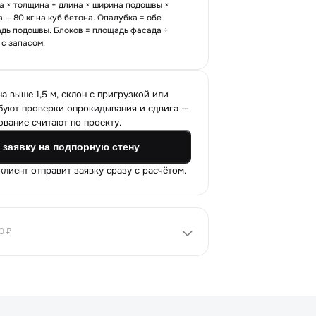
та × толщина + длина × ширина подошвы ×
а — 80 кг на куб бетона. Опалубка = обе
дь подошвы. Блоков = площадь фасада ÷
) с запасом.
а выше 1,5 м, склон с пригрузкой или
буют проверки опрокидывания и сдвига —
вание считают по проекту.
 заявку на подпорную стену
лиент отправит заявку сразу с расчётом.
0 ₽