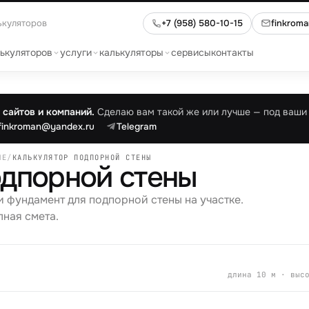
ькуляторов
+7 (958) 580-10-15
finkrom
лькуляторов
услуги
калькуляторы
сервисы
контакты
сайтов и компаний.
Сделаю вам такой же или лучше — под ваши 
finkroman@yandex.ru
Telegram
ЫЕ
/
КАЛЬКУЛЯТОР ПОДПОРНОЙ СТЕНЫ
одпорной стены
и фундамент для подпорной стены на участке.
лная смета.
длина
10
м · выс