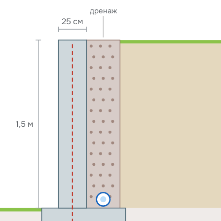
дренаж
25 см
1,5
м