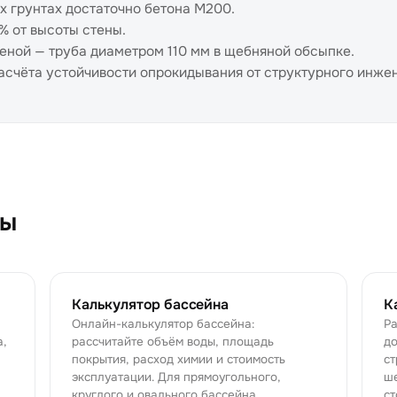
ых грунтах достаточно бетона М200.
% от высоты стены.
еной — труба диаметром 110 мм в щебняной обсыпке.
асчёта устойчивости опрокидывания от структурного инже
ры
Калькулятор бассейна
К
Онлайн-калькулятор бассейна:
Ра
а,
рассчитайте объём воды, площадь
до
покрытия, расход химии и стоимость
ст
эксплуатации. Для прямоугольного,
ше
круглого и овального бассейна.
ст