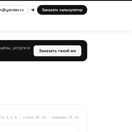
an@yandex.ru
Заказать калькулятор
цены, услуги и
Заказать такой же
ота
1,5
м · стена
25
см · подошва
75
см