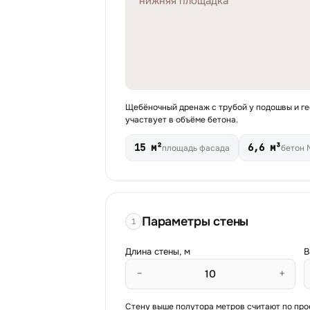
нижняя площадка
Щебёночный дренаж с трубой у подошвы и гео
участвует в объёме бетона.
15 м²
6,6 м³
площадь фасада
бетон 
Параметры стены
1
Длина стены, м
В
−
+
Стену выше полутора метров считают по про