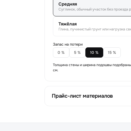
Средняя
Суглинок, обычный участок без проезда 
Тяжёлая
Глина, пучинистый грунт или нагрузка св
Запас на потери
0
%
5
%
10
%
15
%
Толщина стены и ширина подошвы подобраны
см.
Прайс-лист материалов