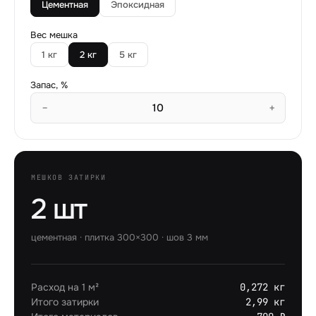
Цементная
Эпоксидная
Вес мешка
1
кг
2
кг
5
кг
Запас, %
−
+
МЕШКОВ ЗАТИРКИ
2 шт
цементная
· плитка
300
×
300
· шов
3
мм
Расход на 1 м²
0,272 кг
Итого затирки
2,99 кг