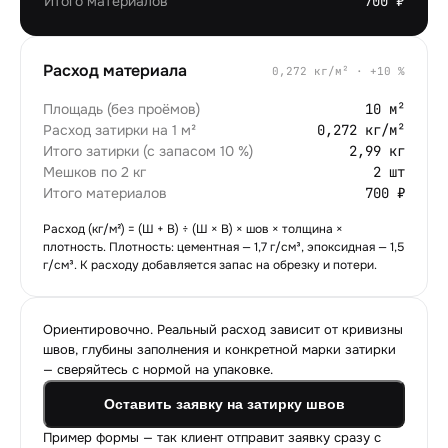
Итого материалов
700 ₽
Расход материала
0,272
кг/м² · +
10
%
Площадь (без проёмов)
10 м²
Расход затирки на 1 м²
0,272 кг/м²
Итого затирки (с запасом 10 %)
2,99 кг
Мешков по 2 кг
2 шт
Итого материалов
700 ₽
Расход (кг/м²) = (Ш + В) ÷ (Ш × В) × шов × толщина ×
плотность. Плотность: цементная — 1,7 г/см³, эпоксидная — 1,5
г/см³. К расходу добавляется запас на обрезку и потери.
Ориентировочно. Реальный расход зависит от кривизны
швов, глубины заполнения и конкретной марки затирки
— сверяйтесь с нормой на упаковке.
Оставить заявку на затирку швов
Пример формы — так клиент отправит заявку сразу с