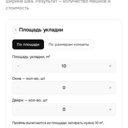
ширине шва. Результат — количество мешков и
стоимость.
Площадь укладки
1
По площади
По размерам комнаты
Площадь укладки, м²
−
+
Окна — кол-во, шт
−
+
Двери — кол-во, шт
−
+
Проёмы вычитаются из площади: затирать нужно
10
м².