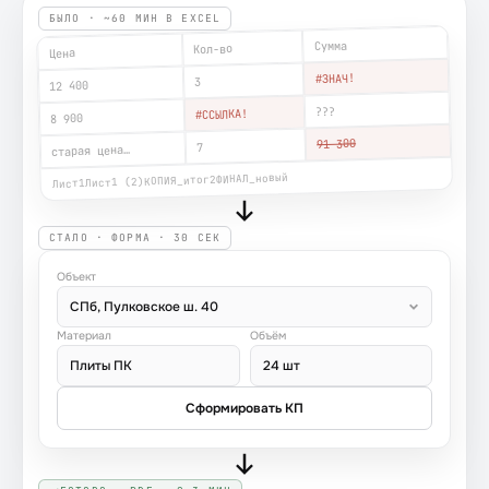
БЫЛО · ~60 МИН В EXCEL
Сумма
Кол-во
Цена
#ЗНАЧ!
3
12 400
???
#ССЫЛКА!
8 900
91 300
7
старая цена…
ФИНАЛ_новый
КОПИЯ_итог2
Лист1 (2)
Лист1
СТАЛО · ФОРМА · 30 СЕК
Объект
СПб, Пулковское ш. 40
Материал
Объём
Плиты ПК
24 шт
Сформировать КП