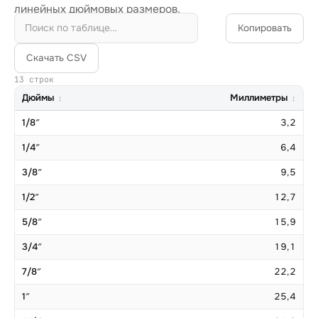
линейных дюймовых размеров.
Копировать
Скачать CSV
13 строк
Дюймы
Миллиметры
1/8″
3,2
1/4″
6,4
3/8″
9,5
1/2″
12,7
5/8″
15,9
3/4″
19,1
7/8″
22,2
1″
25,4