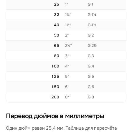
25
1″
G 1
32
1¼″
G 1¼
40
1½″
G 1½
50
2″
G 2
65
2½″
G 2½
80
3″
G 3
100
4″
G 4
125
5″
G 5
150
6″
G 6
200
8″
G 8
Перевод дюймов в миллиметры
Один дюйм равен 25,4 мм. Таблица для пересчёта