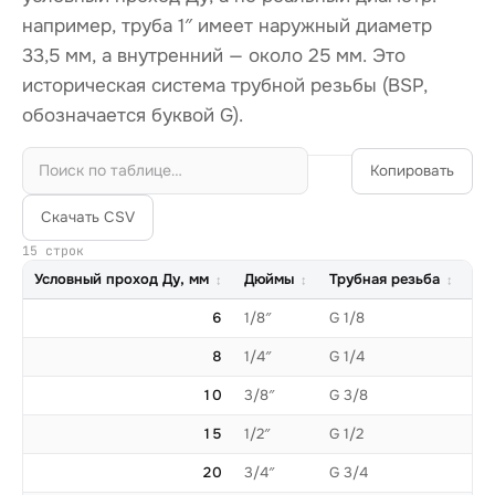
например, труба 1″ имеет наружный диаметр
33,5 мм, а внутренний — около 25 мм. Это
историческая система трубной резьбы (BSP,
обозначается буквой G).
Копировать
Скачать CSV
15 строк
Условный проход Ду, мм
Дюймы
Трубная резьба
На
6
1/8″
G 1/8
8
1/4″
G 1/4
10
3/8″
G 3/8
15
1/2″
G 1/2
20
3/4″
G 3/4