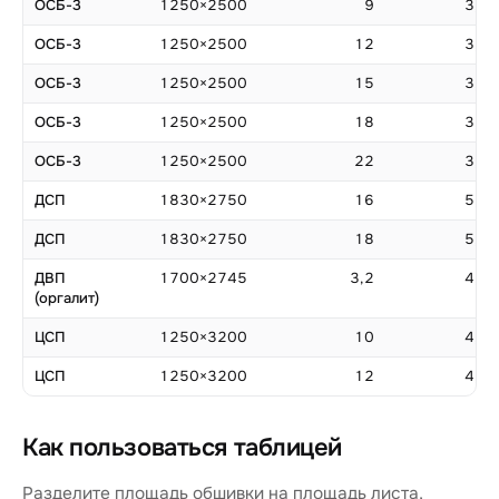
ОСБ-3
1250×2500
9
3,13
ОСБ-3
1250×2500
12
3,13
ОСБ-3
1250×2500
15
3,13
ОСБ-3
1250×2500
18
3,13
ОСБ-3
1250×2500
22
3,13
ДСП
1830×2750
16
5,03
ДСП
1830×2750
18
5,03
ДВП
1700×2745
3,2
4,67
(оргалит)
ЦСП
1250×3200
10
4,00
ЦСП
1250×3200
12
4,00
Как пользоваться таблицей
Разделите площадь обшивки на площадь листа,