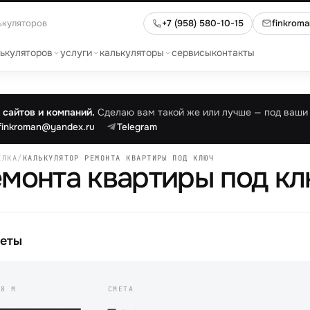
ькуляторов
+7 (958) 580-10-15
finkrom
лькуляторов
услуги
калькуляторы
сервисы
контакты
сайтов и компаний.
Сделаю вам такой же или лучше — под ваши 
finkroman@yandex.ru
Telegram
ЕЛКА
/
КАЛЬКУЛЯТОР РЕМОНТА КВАРТИРЫ ПОД КЛЮЧ
емонта квартиры под к
меты
8
М
СМЕТА