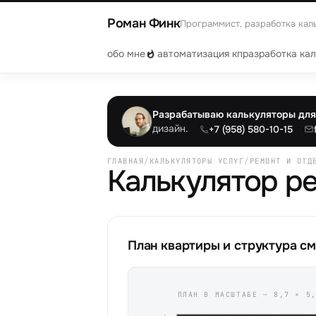
Роман Финк
Программист, разработка кал
обо мне
автоматизация кп
разработка ка
Разрабатываю калькуляторы для 
дизайн.
+7 (958) 580-10-15
ГЛАВНАЯ
/
КАЛЬКУЛЯТОРЫ УСЛУГ
/
РЕМОНТ И ОТД
Калькулятор р
План квартиры и структура с
ПЛАН В МАСШТАБЕ —
8,7
×
5,