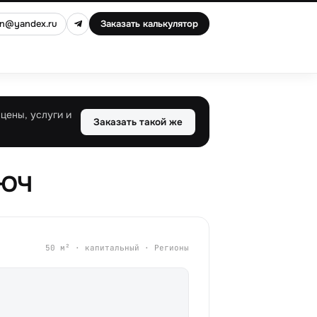
an@yandex.ru
Заказать калькулятор
цены, услуги и
Заказать такой же
люч
50 м² · капитальный · Регионы