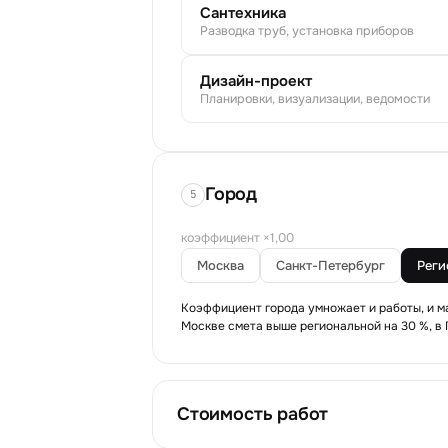
Сантехника
Разводка труб, установка приборов
Дизайн-проект
Планировки, визуализации, ведомости
Город
5
коэффициент ×1,00
Москва
Санкт-Петербург
Реги
Коэффициент города умножает и работы, и м
Москве смета выше региональной на 30 %, в 
Стоимость работ