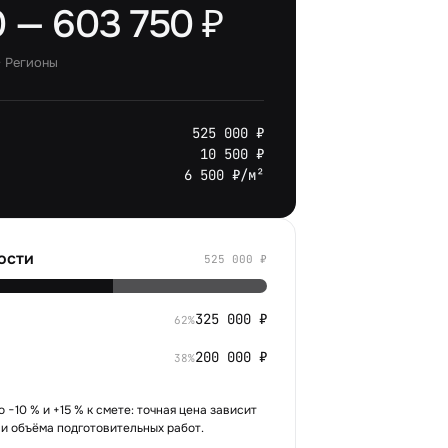
 — 603 750 ₽
·
Регионы
525 000 ₽
10 500 ₽
6 500 ₽/м²
ости
525 000
₽
325 000
₽
62
%
200 000
₽
38
%
 −10 % и +15 % к смете: точная цена зависит
 и объёма подготовительных работ.