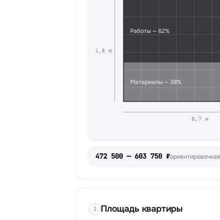
Работы
—
62
%
5,8
м
Материалы
—
38
%
8,7
м
472 500 — 603 750 ₽
ориентировочная
Площадь квартиры
1