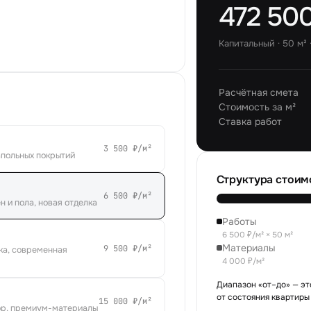
472 500
Капитальный
·
50
м² 
Расчётная смета
Стоимость за м²
Ставка работ
3 500 ₽/м²
апольных покрытий
Структура стоим
6 500 ₽/м²
 и пола, новая отделка
Работы
6 500 ₽/м² × 50 м²
Материалы
9 500 ₽/м²
ка, современная
4 000 ₽/м²
Диапазон «от–до» — это
от состояния квартиры
15 000 ₽/м²
зор, премиум-материалы