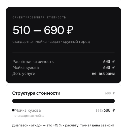
ОРИЕНТИРОВОЧНАЯ СТОИМОСТЬ
510 — 690 ₽
стандартная мойка
·
седан
·
крупный город
Расчётная стоимость
600 ₽
Мойка кузова
600 ₽
Доп. услуги
не выбраны
Структура стоимости
600
₽
Мойка кузова
600
₽
100
%
стандартная мойка
Диапазон «от–до» — это ±15 % к расчёту: точная цена зависит