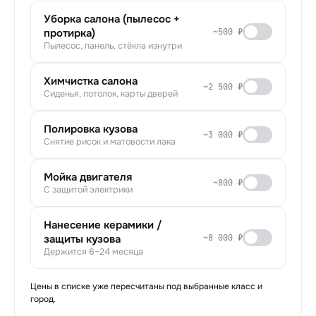
Уборка салона (пылесос +
протирка)
~500 ₽
Пылесос, панель, стёкла изнутри
Химчистка салона
~2 500 ₽
Сиденья, потолок, карты дверей
Полировка кузова
~3 000 ₽
Снятие рисок и матовости лака
Мойка двигателя
~800 ₽
С защитой электрики
Нанесение керамики /
защиты кузова
~8 000 ₽
Держится 6–24 месяца
Цены в списке уже пересчитаны под выбранные класс и
город.