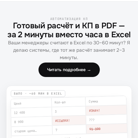
АВТОМАТИЗАЦИЯ КП
Готовый расчёт и КП в PDF —
за 2 минуты вместо часа в Excel
Ваши менеджеры считают в Excel по 30–60 минут? Я
делаю системы, где тот же расчёт занимает 2–3
минуты.
Читать подробнее →
БЫЛО · ~60 МИН В EXCEL
Сумма
Кол-во
Цена
#ЗНАЧ!
3
12 400
???
#ССЫЛКА!
8 900
91 300
7
старая цена…