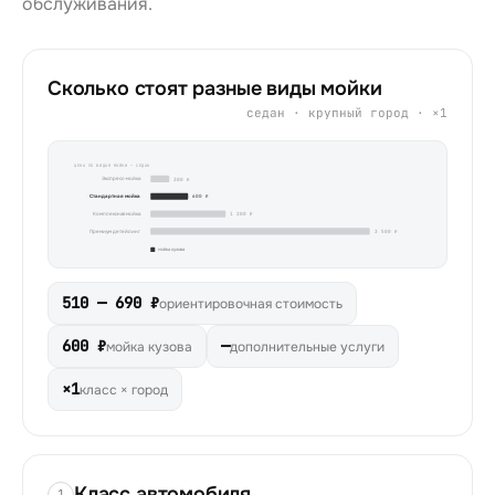
обслуживания.
Сколько стоят разные виды мойки
седан · крупный город · ×1
ЦЕНА ПО ВИДАМ МОЙКИ —
СЕДАН
Экспресс-мойка
300 ₽
Стандартная мойка
600 ₽
Комплексная мойка
1 200 ₽
Премиум детейлинг
3 500 ₽
мойка кузова
510 — 690 ₽
ориентировочная стоимость
600 ₽
—
мойка кузова
дополнительные услуги
×1
класс × город
Класс автомобиля
1