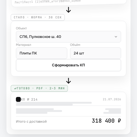
ФИНАЛ_новый
КОПИЯ_итог2
Лист1 (2)
Лист1
СТАЛО · ФОРМА · 30 СЕК
Объект
СПб, Пулковское ш. 40
Материал
Объём
Плиты ПК
24 шт
Сформировать КП
ГОТОВО · PDF · 2–3 МИН
КП № 214
21.07.2026
318 400 ₽
Итого с доставкой