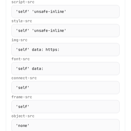
script-src
style-src
img-src
font-src
connect-src
frame-src
object-src