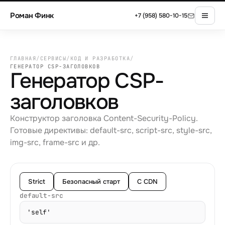
Роман Финк
+7 (958) 580-10-15
ГЛАВНАЯ
/
СЕРВИСЫ
/
КОД И РАЗРАБОТКА
/
ГЕНЕРАТОР CSP-ЗАГОЛОВКОВ
Генератор CSP-
заголовков
Конструктор заголовка Content-Security-Policy.
Готовые директивы: default-src, script-src, style-src,
img-src, frame-src и др.
Strict
Безопасный старт
С CDN
default-src