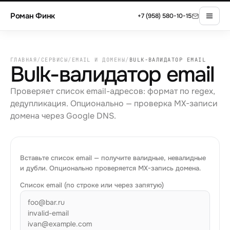
Роман Финк
+7 (958) 580-10-15
ГЛАВНАЯ
/
СЕРВИСЫ
/
EMAIL И ДОМЕНЫ
/
BULK-ВАЛИДАТОР EMAIL
Bulk-валидатор email
Проверяет список email-адресов: формат по regex,
дедупликация. Опционально — проверка MX-записи
домена через Google DNS.
Вставьте список email — получите валидные, невалидные
и дубли. Опционально проверяется MX-запись домена.
Список email (по строке или через запятую)