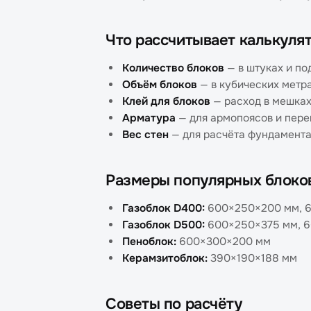
Что рассчитывает калькуля
Количество блоков
— в штуках и по
Объём блоков
— в кубических метр
Клей для блоков
— расход в мешка
Арматура
— для армопоясов и пер
Вес стен
— для расчёта фундамент
Размеры популярных блоко
Газоблок D400:
600×250×200 мм, 
Газоблок D500:
600×250×375 мм, 
Пеноблок:
600×300×200 мм
Керамзитоблок:
390×190×188 мм
Советы по расчёту