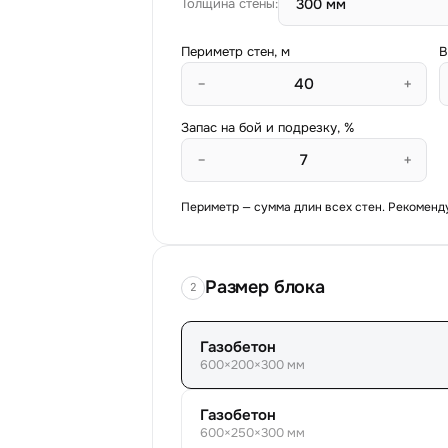
Толщина стены:
Периметр стен, м
В
−
+
Запас на бой и подрезку, %
−
+
Периметр — сумма длин всех стен. Рекоменд
Размер блока
2
Газобетон
600
×
200
×
300
мм
Газобетон
600
×
250
×
300
мм