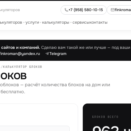
ькуляторов
+7 (958) 580-10-15
finkrom
лькуляторов
услуги
калькуляторы
сервисы
контакты
сайтов и компаний.
Сделаю вам такой же или лучше — под ваши 
finkroman@yandex.ru
Telegram
А
/
КАЛЬКУЛЯТОР БЛОКОВ
локов
облоков — расчёт количества блоков на дом или
 бесплатно.
БЛОКОВ ВСЕГО