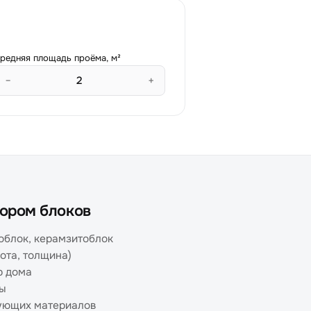
редняя площадь проёма, м²
−
+
тором блоков
ноблок, керамзитоблок
ота, толщина)
р дома
мы
вующих материалов