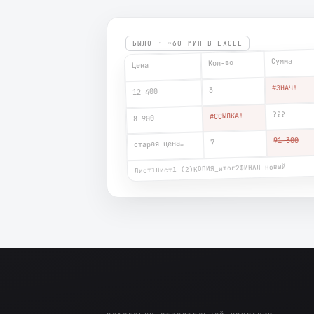
БЫЛО · ~60 МИН В EXCEL
Сумма
Кол-во
Цена
#ЗНАЧ!
3
12 400
???
#ССЫЛКА!
8 900
91 300
7
старая цена…
ФИНАЛ_новый
КОПИЯ_итог2
Лист1 (2)
Лист1