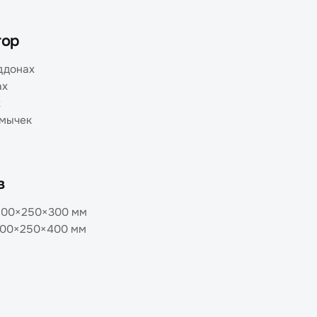
тор
ддонах
ах
х
емычек
а
в
600×250×300 мм
600×250×400 мм