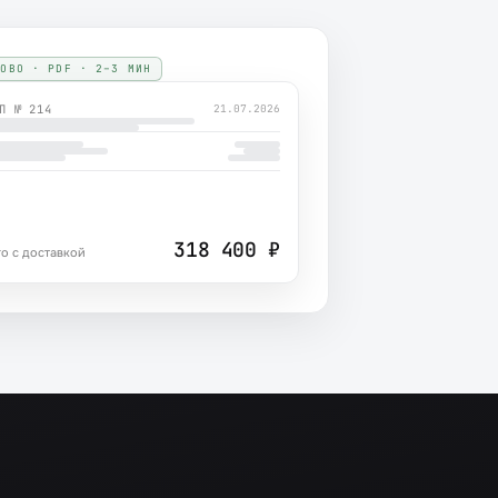
ТОВО · PDF · 2–3 МИН
П № 214
21.07.2026
318 400 ₽
о с доставкой