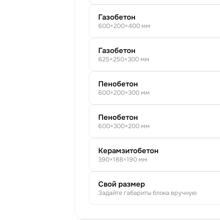
Газобетон
600
×
200
×
400
мм
Газобетон
625
×
250
×
300
мм
Пенобетон
600
×
200
×
300
мм
Пенобетон
600
×
300
×
200
мм
Керамзитобетон
390
×
188
×
190
мм
Свой размер
Задайте габариты блока вручную