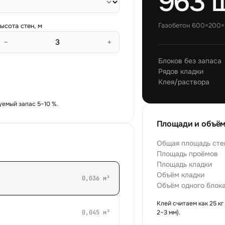
963 
Газобетон 600×200
ысота стен, м
−
+
Блоков без запаса
Рядов кладки
Клея/раствора
уемый запас 5–10 %.
Площади и объё
Общая площадь сте
Площадь проёмов
Площадь кладки
Объём кладки
0,036
м³
Объём одного блок
Клей считаем как
25
кг
0,045
м³
2–3 мм).