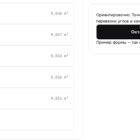
0,048
м³
Ориентировочно. Точн
перевязки углов и кач
Ост
0,047
м³
Пример формы — так к
0,036
м³
0,036
м³
0,014
м³