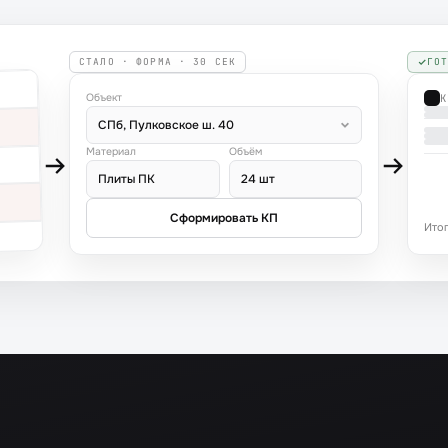
СТАЛО · ФОРМА · 30 СЕК
ГО
Объект
К
СПб, Пулковское ш. 40
Материал
Объём
Плиты ПК
24 шт
Сформировать КП
Итог