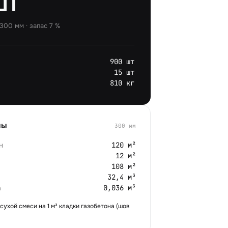
шт
×300 мм
· запас
7
%
900 шт
15 шт
810 кг
мы
300
мм
н
120 м²
12 м²
108 м²
32,4 м³
а
0,036 м³
 сухой смеси на 1 м³ кладки газобетона (шов