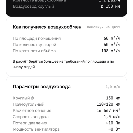
Кратность воздухообмена
1,1 раз/ч
Воздуховод круглый
Ø 150 мм
Как получился воздухообмен
максимум из двух
По площади помещения
60 м³/ч
По количеству людей
60 м³/ч
По кратности объёма
108 м³/ч
В расчёт берётся большее из требований по площади и по
числу людей.
Параметры воздуховода
1,0
м/с
Круглый Ø
150 мм
Прямоугольный
120×120 мм
Расчётное сечение
16 667 мм²
Скорость воздуха
1,0 м/с
Потери давления
~10 Па
Мощность вентилятора
~0 Вт