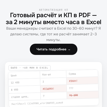
АВТОМАТИЗАЦИЯ КП
Готовый расчёт и КП в PDF —
за 2 минуты вместо часа в Excel
Ваши менеджеры считают в Excel по 30–60 минут? Я
делаю системы, где тот же расчёт занимает 2–3
минуты.
Читать подробнее →
БЫЛО · ~60 МИН В EXCEL
Сумма
Кол-во
Цена
#ЗНАЧ!
3
12 400
???
#ССЫЛКА!
8 900
91 300
7
старая цена…
ФИНАЛ_новый
КОПИЯ_итог2
Лист1 (2)
Лист1