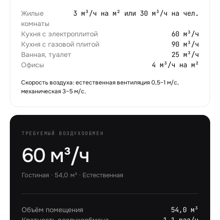
Жилые
3 м³/ч на м² или 30 м³/ч на чел.
комнаты
Кухня с электроплитой
60 м³/ч
Кухня с газовой плитой
90 м³/ч
Ванная, туалет
25 м³/ч
Офисы
4 м³/ч на м²
Скорость воздуха: естественная вентиляция 0,5–1 м/с,
механическая 3–5 м/с.
ТРЕБУЕМЫЙ ВОЗДУХООБМЕН
60 м³/ч
Гостиная
·
54,0
м³ ·
Естественная
Объём помещения
54,0 м³