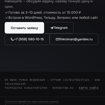
Напишите — обсудим задачу, назову точную цену и
срок.
Готово за 3–10 дней, стоимость от 15 000 ₽
Встрою в WordPress, Тильду, Битрикс или любой сайт
Telegram
Оставить заявку
+7 (958) 580-10-15
finkroman@yandex.ru
ИП ФИНК РОМАН ЯКОВЛЕВИЧ · ОГРНИП 321784700237401 · ИНН
781153086409
РАЗРАБОТКА КАЛЬКУЛЯТОРОВ · ROMANFINK.RU
·
КАРТА САЙТА
Политика обработки персональных данных