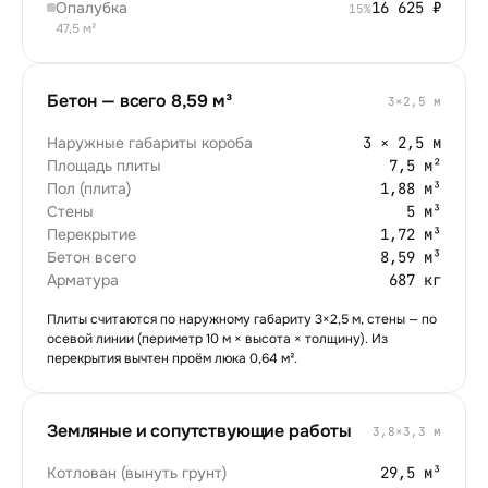
Опалубка
16 625
₽
15
%
47,5 м²
Бетон — всего
8,59
м³
3
×
2,5
м
Наружные габариты короба
3 × 2,5 м
Площадь плиты
7,5 м²
Пол (плита)
1,88 м³
Стены
5 м³
Перекрытие
1,72 м³
Бетон всего
8,59 м³
Арматура
687 кг
Плиты считаются по наружному габариту
3
×
2,5
м, стены — по
осевой линии (периметр
10
м × высота × толщину).
Из
перекрытия вычтен проём люка 0,64 м².
Земляные и сопутствующие работы
3,8
×
3,3
м
Котлован (вынуть грунт)
29,5 м³