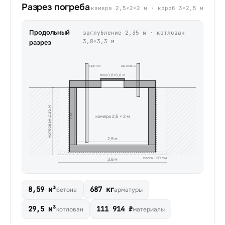
Разрез погреба
камера
2,5
×
2
×
2
м · короб
3
×
2,5
м
Продольный
заглубление
2,35
м · котлован
3,8
×
3,3
м
разрез
приток
вытяжка
люк
0,8
×
0,8
м
котлован 2,35 м
2 м
камера
2,5
×
2
м
2,5 м
песок
100
мм
3,8 м
8,59 м³
687 кг
бетона
арматуры
29,5 м³
111 914 ₽
котлован
материалы