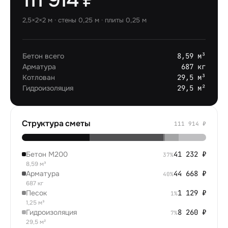
2,5×2×2 м · стены 0,25 м · плиты 0,25 м
Бетон всего
8,59 м³
Арматура
687 кг
Котлован
29,5 м³
Гидроизоляция
29,5 м²
Структура сметы
111 914
₽
Бетон М200
41 232
₽
37
%
8,59 м³
Арматура
44 668
₽
40
%
687 кг
Песок
1 129
₽
1
%
1,25 м³
Гидроизоляция
8 260
₽
7
%
29,5 м²