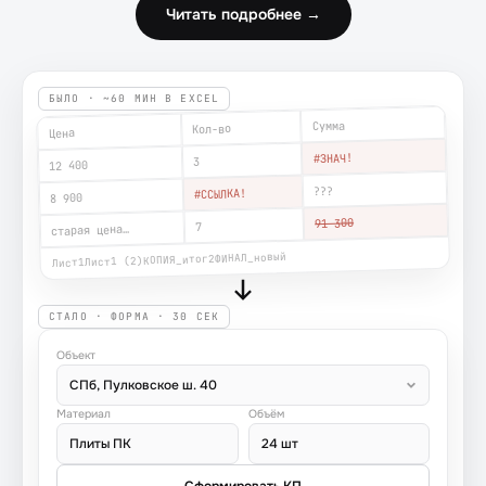
Читать подробнее →
БЫЛО · ~60 МИН В EXCEL
Сумма
Кол-во
Цена
#ЗНАЧ!
3
12 400
???
#ССЫЛКА!
8 900
91 300
7
старая цена…
ФИНАЛ_новый
КОПИЯ_итог2
Лист1 (2)
Лист1
СТАЛО · ФОРМА · 30 СЕК
Объект
СПб, Пулковское ш. 40
Материал
Объём
Плиты ПК
24 шт