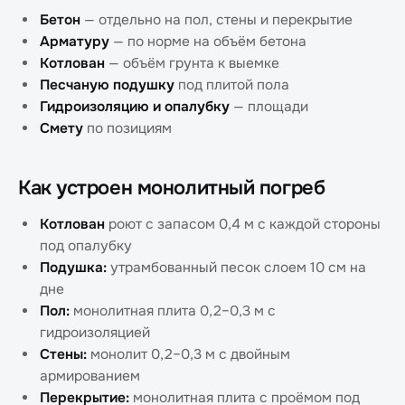
Бетон
— отдельно на пол, стены и перекрытие
Арматуру
— по норме на объём бетона
Котлован
— объём грунта к выемке
Песчаную подушку
под плитой пола
Гидроизоляцию и опалубку
— площади
Смету
по позициям
Как устроен монолитный погреб
Котлован
роют с запасом 0,4 м с каждой стороны
под опалубку
Подушка:
утрамбованный песок слоем 10 см на
дне
Пол:
монолитная плита 0,2–0,3 м с
гидроизоляцией
Стены:
монолит 0,2–0,3 м с двойным
армированием
Перекрытие:
монолитная плита с проёмом под