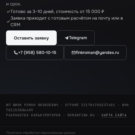
и срок.
Готово за 3–10 дней, стоимость от 15 000 ₽
Заявка приходит с готовым расчётом на почту или в
CRM
Telegram
Оставить заявку
+7 (958) 580-10-15
finkroman@yandex.ru
ИП ФИНК РОМАН ЯКОВЛЕВИЧ · ОГРНИП 321784700237401 · ИНН
781153086409
РАЗРАБОТКА КАЛЬКУЛЯТОРОВ · ROMANFINK.RU
·
КАРТА САЙТА
Политика обработки персональных данных