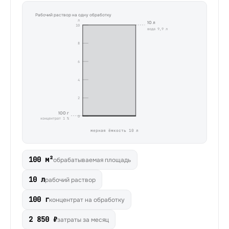
Рабочий раствор на одну обработку
л
10
л
10
вода
9,9
л
8
6
4
2
100
г
0
концентрат
1
%
мерная ёмкость
10
л
100 м²
обрабатываемая площадь
10 л
рабочий раствор
100 г
концентрат на обработку
2 850 ₽
затраты за месяц