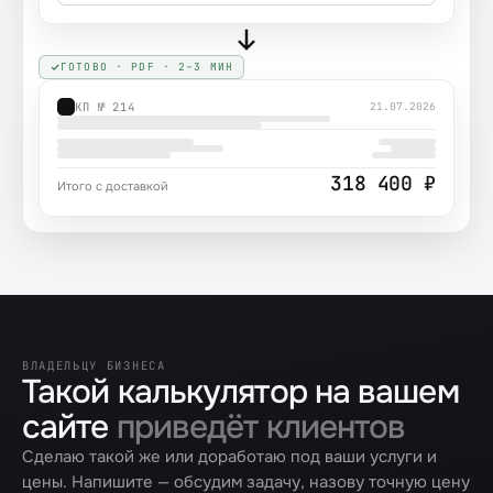
ГОТОВО · PDF · 2–3 МИН
КП № 214
21.07.2026
318 400 ₽
Итого с доставкой
ВЛАДЕЛЬЦУ БИЗНЕСА
Такой калькулятор на вашем
сайте
приведёт клиентов
Сделаю такой же или доработаю под ваши услуги и
цены. Напишите — обсудим задачу, назову точную цену