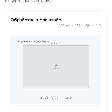
общественного питания.
Обработка в масштабе
100 м² · 100 мл/м² · 1 %
Обрабатываемые поверхности
12,4
×
8
м
Пол
100
м²
×
1
офис / кабинет
→
100
м²