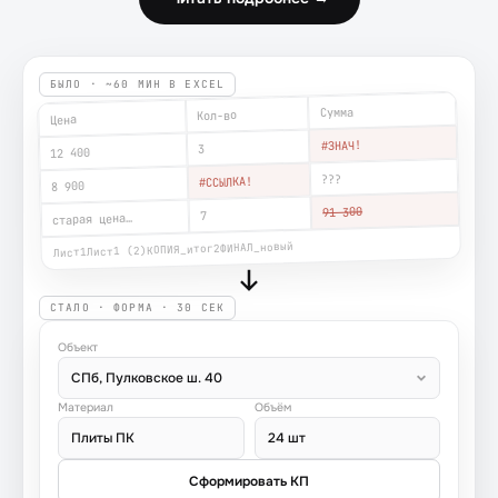
БЫЛО · ~60 МИН В EXCEL
Сумма
Кол-во
Цена
#ЗНАЧ!
3
12 400
???
#ССЫЛКА!
8 900
91 300
7
старая цена…
ФИНАЛ_новый
КОПИЯ_итог2
Лист1 (2)
Лист1
СТАЛО · ФОРМА · 30 СЕК
Объект
СПб, Пулковское ш. 40
Материал
Объём
Плиты ПК
24 шт
Сформировать КП