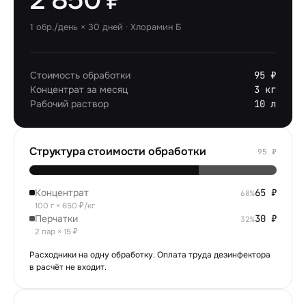
1
обр./день × 30 дней ·
Хлорамин Б
Стоимость обработки
95 ₽
Концентрат за месяц
3 кг
Рабочий раствор
10 л
Структура стоимости обработки
95
₽
Концентрат
65
₽
68
%
100 г × 650 ₽/кг
Перчатки
30
₽
32
%
2 пар × 15 ₽
Расходники на одну обработку. Оплата труда дезинфектора
в расчёт не входит.