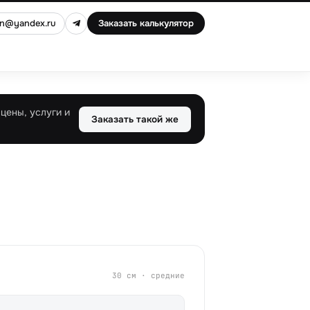
an@yandex.ru
Заказать калькулятор
цены, услуги и
Заказать такой же
30 см · средние