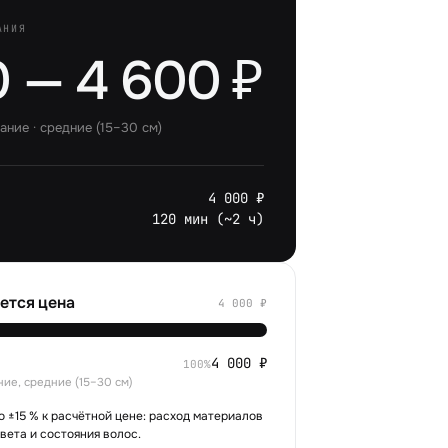
АНИЯ
 — 4 600 ₽
ание
·
средние (15–30 см)
4 000 ₽
120 мин (~2 ч)
ется цена
4 000
₽
4 000
₽
100
%
ие, средние (15–30 см)
о ±15 % к расчётной цене: расход материалов
вета и состояния волос.