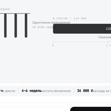
РЕДНИЕ
В КРЕСЛЕ —
120
МИН
Однотонное окрашивание
по всем прядям
120
Окраши
0
1 ч
 ч
4–6 недель
36 000 ₽
в кресле
частота обновления
расходы за 