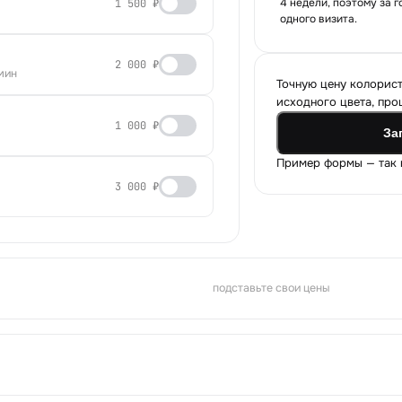
4 недели, поэтому за г
1 500 ₽
одного визита.
2 000 ₽
мин
Точную цену колорист
исходного цвета, про
1 000 ₽
За
Пример формы — так к
3 000 ₽
подставьте свои цены