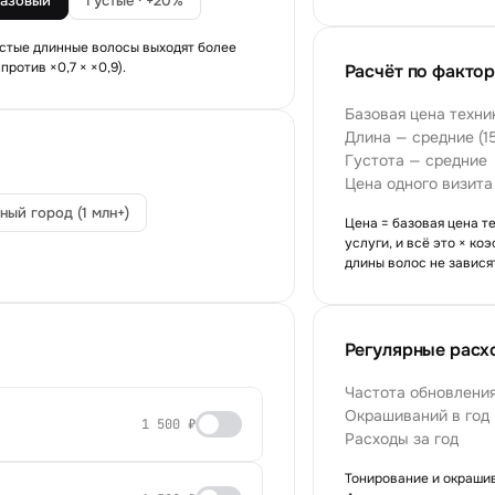
базовый
Густые · +20%
устые длинные волосы выходят более
против ×0,7 × ×0,9).
Расчёт по факто
Базовая цена техни
Длина — средние (1
Густота — средние
Цена одного визита
ный город (1 млн+)
Цена = базовая цена т
услуги, и всё это × к
длины волос не завися
Регулярные расх
Частота обновлени
Окрашиваний в год
1 500 ₽
Расходы за год
Тонирование и окрашив