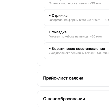
Оттенок после осветления · +30 мин
+ Стрижка
Оформление формы в тот же визит · +30 
+ Укладка
Готовая причёска на выход · +20 мин
+ Кератиновое восстановление
Уход после агрессивных техник · +40 мин
Прайс-лист салона
О ценообразовании