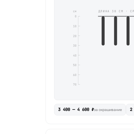
см
ДЛИНА
30
СМ ·
С
0
10
20
30
40
50
60
70
3 400 — 4 600 ₽
2
за окрашивание