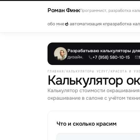
Роман Финк
Программист, разработка кал
обо мне
автоматизация кп
разработка ка
Разрабатываю калькуляторы для 
дизайн.
+7 (958) 580-10-15
ГЛАВНАЯ
/
КАЛЬКУЛЯТОРЫ УСЛУГ
/
КРАСОТА И УХ
Калькулятор о
Калькулятор стоимости окрашивания 
окрашивание в салоне с учётом техни
Что и сколько красим