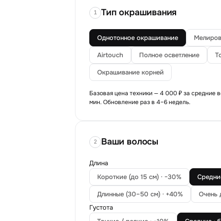
Тип окрашивания
1
Однотонное окрашивание
Мелиров
Airtouch
Полное осветление
Т
Окрашивание корней
Базовая цена техники —
4 000 ₽
за средние в
мин. Обновление раз в
4–6 недель
.
Ваши волосы
2
Длина
Короткие (до 15 см) · −30%
Средние
Длинные (30–50 см) · +40%
Очень 
Густота