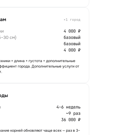
рам
×
1
город
ки
4 000 ₽
5–30 см)
базовый
базовый
4 000 ₽
ехники × длина × густота + дополнительные
оэффициент города. Дополнительные услуги от
т.
оды
я
4–6 недель
~9 раз
36 000 ₽
ание корней обновляют чаще всех — раз в 3–