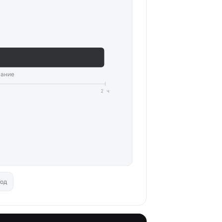
вание
2 ч
год