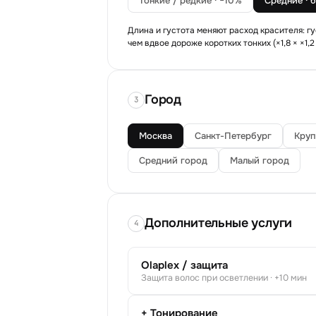
Тонкие / редкие · −10%
Средние · 
Длина и густота меняют расход красителя: г
чем вдвое дороже коротких тонких (×1,8 × ×1,2 
Город
3
Москва
Санкт-Петербург
Круп
Средний город
Малый город
Дополнительные услуги
4
Olaplex / защита
Защита волос при осветлении · +10 мин
+ Тонирование