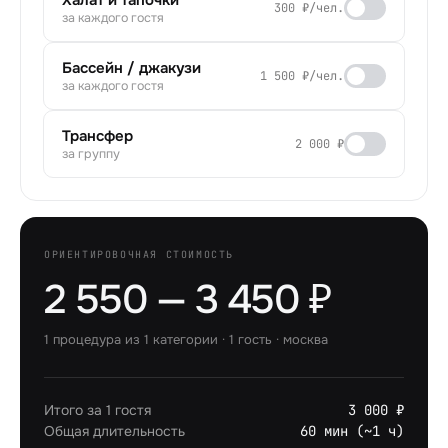
Халат и тапочки
300 ₽/чел.
за каждого гостя
Бассейн / джакузи
1 500 ₽/чел.
за каждого гостя
Трансфер
2 000 ₽
за группу
ОРИЕНТИРОВОЧНАЯ СТОИМОСТЬ
2 550 — 3 450 ₽
1
процедура
из
1
категории
·
1
гость
·
москва
Итого за 1 гостя
3 000 ₽
Общая длительность
60 мин (~1 ч)