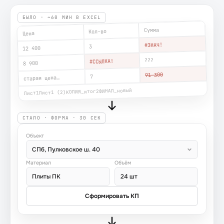
БЫЛО · ~60 МИН В EXCEL
Сумма
Кол-во
Цена
#ЗНАЧ!
3
12 400
???
#ССЫЛКА!
8 900
91 300
7
старая цена…
ФИНАЛ_новый
КОПИЯ_итог2
Лист1 (2)
Лист1
СТАЛО · ФОРМА · 30 СЕК
Объект
СПб, Пулковское ш. 40
Материал
Объём
Плиты ПК
24 шт
Сформировать КП