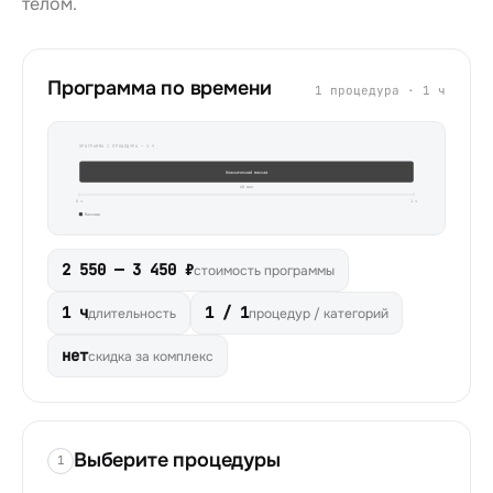
телом.
Программа по времени
1 процедура · 1 ч
ПРОГРАММА
1
ПРОЦЕДУРА
—
1 Ч
Классический массаж
60
мин
0
ч
1
ч
Массажи
2 550 — 3 450 ₽
стоимость программы
1 ч
1 / 1
длительность
процедур / категорий
нет
скидка за комплекс
Выберите процедуры
1