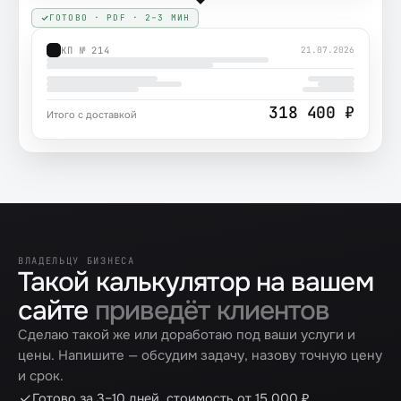
ГОТОВО · PDF · 2–3 МИН
КП № 214
21.07.2026
318 400 ₽
Итого с доставкой
ВЛАДЕЛЬЦУ БИЗНЕСА
Такой калькулятор на вашем
сайте
приведёт клиентов
Сделаю такой же или доработаю под ваши услуги и
цены. Напишите — обсудим задачу, назову точную цену
и срок.
Готово за 3–10 дней, стоимость от 15 000 ₽