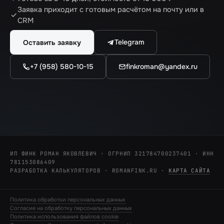
Заявка приходит с готовым расчётом на почту или в
CRM
Telegram
Оставить заявку
+7 (958) 580-10-15
finkroman@yandex.ru
ИП ФИНК РОМАН ЯКОВЛЕВИЧ · ОГРНИП 321784700237401 · ИНН
781153086409
РАЗРАБОТКА КАЛЬКУЛЯТОРОВ · ROMANFINK.RU
·
КАРТА САЙТА
Политика обработки персональных данных
Согласие на обработку персональных данных
Политика использования файлов cookie