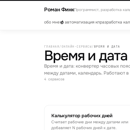
Роман Финк
Программист, разработка кал
обо мне
автоматизация кп
разработка ка
ГЛАВНАЯ
/
ОНЛАЙН-СЕРВИСЫ
/
ВРЕМЯ И ДАТА
Время и дата
Время и дата: конвертер часовых поя
между датами, календарь. Работают в
4
сервисов
Калькулятор рабочих дней
Считает рабочие дни между датами или
добавляет N рабочих дней к дате.