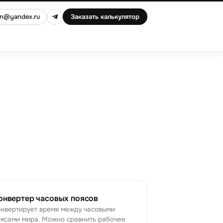
an@yandex.ru
Заказать калькулятор
онвертер часовых поясов
нвертирует время между часовыми
ясами мира. Можно сравнить рабочее