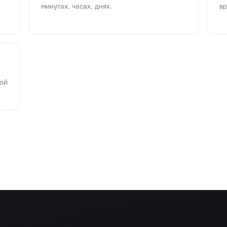
минутах, часах, днях.
вр
ой