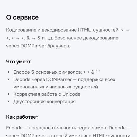
О сервисе
Кодирование и декодирование HTML-сущностей: < →
<, > → >, & → & и т.д. Безопасное декодирование
через DOMParser браузера.
Что умеет
Encode 5 основных символов: < > & " '
Decode через DOMParser — поддержка всех
именованных и числовых сущностей
Корректная работа с Unicode
Двусторонняя конвертация
Как работает
Encode — последовательность regex-замен. Decode —
через DOMParser, который умеет все HTML-сущности