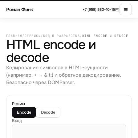
Роман Финк
+7 (958) 580-10-15
ГЛАВНАЯ
/
СЕРВИСЫ
/
КОД И РАЗРАБОТКА
/
HTML ENCODE И DECODE
HTML encode и
decode
Кодирование символов в HTML-сущности
(например, < → &lt;) и обратное декодирование.
Безопасно через DOMParser.
Режим
Encode
Decode
Вход