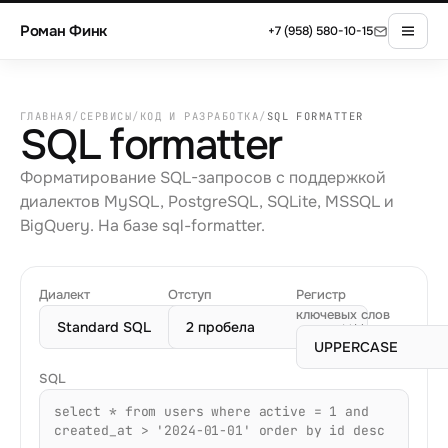
Роман Финк
+7 (958) 580-10-15
ГЛАВНАЯ
/
СЕРВИСЫ
/
КОД И РАЗРАБОТКА
/
SQL FORMATTER
SQL formatter
Форматирование SQL-запросов с поддержкой
диалектов MySQL, PostgreSQL, SQLite, MSSQL и
BigQuery. На базе sql-formatter.
Диалект
Отступ
Регистр
ключевых слов
SQL