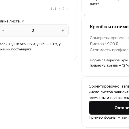
листа.
1,1
×
2
м
лина листа, м
Крепёж и стоимо
−
+
Саморезы кровельны
Листов · 900 ₽
ы: у С8 это 1,15 м, у С21 — 1,0 м, у
фикации поставщика.
Стоимость профнас
Норма саморезов: крыша
подрезку: крыша — 12 %
Ориентировочно: запас
число листов зависит
элементы и планки сч
Остави
Пример формы — так к