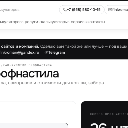
ькуляторов
+7 (958) 580-10-15
finkrom
лькуляторов
услуги
калькуляторы
сервисы
контакты
сайтов и компаний.
Сделаю вам такой же или лучше — под ваши 
finkroman@yandex.ru
Telegram
Я
/
КАЛЬКУЛЯТОР ПРОФНАСТИЛА
рофнастила
ла, саморезов и стоимости для крыши, забора
ЛИСТОВ ПРОФНАСТИЛ