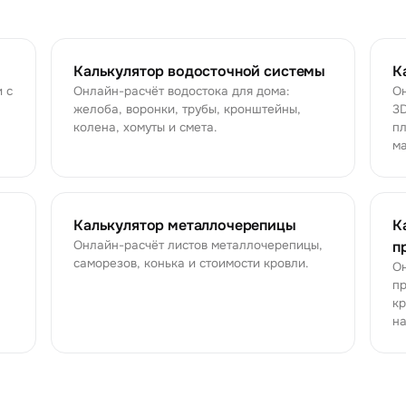
Калькулятор водосточной системы
К
 с
Онлайн-расчёт водостока для дома:
Он
желоба, воронки, трубы, кронштейны,
3D
колена, хомуты и смета.
пл
ма
Калькулятор металлочерепицы
К
Онлайн-расчёт листов металлочерепицы,
п
саморезов, конька и стоимости кровли.
Он
пр
кр
на