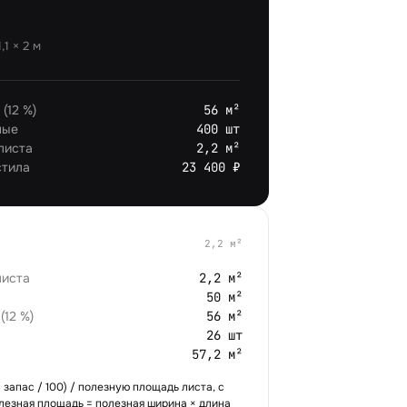
т
1,1
×
2
м
(12 %)
56 м²
ные
400 шт
листа
2,2 м²
стила
23 400 ₽
2,2
м²
листа
2,2 м²
50 м²
(12 %)
56 м²
26 шт
57,2 м²
+ запас / 100) / полезную площадь листа, с
лезная площадь = полезная ширина × длина