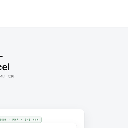
—
cel
мы, где
ТОВО · PDF · 2–3 МИН