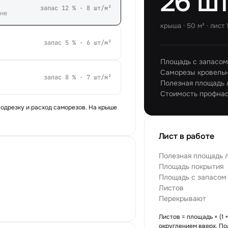
26 ш
запас
12
% ·
8
шт/м²
ине
крыша
·
50
м² · лист
запас
5
% ·
6
шт/м²
Площадь с запасом 
Саморезы кровель
запас
8
% ·
7
шт/м²
Полезная площадь 
Стоимость профна
подрезку и расход саморезов. На крыше
Лист в работе
Полезная площадь 
Площадь покрытия
Площадь с запасом 
Листов
Перекрывают
Листов = площадь × (1 
округлением вверх. По