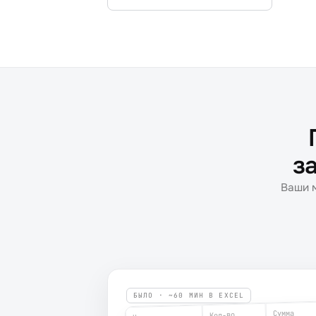
за
Ваши м
БЫЛО · ~60 МИН В EXCEL
Сумма
Кол-во