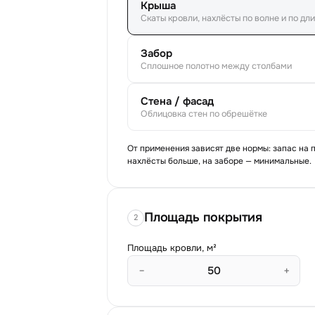
Крыша
Скаты кровли, нахлёсты по волне и по дл
Забор
Сплошное полотно между столбами
Стена / фасад
Облицовка стен по обрешётке
От применения зависят две нормы: запас на 
нахлёсты больше, на заборе — минимальные.
Площадь покрытия
2
Площадь кровли, м²
−
+