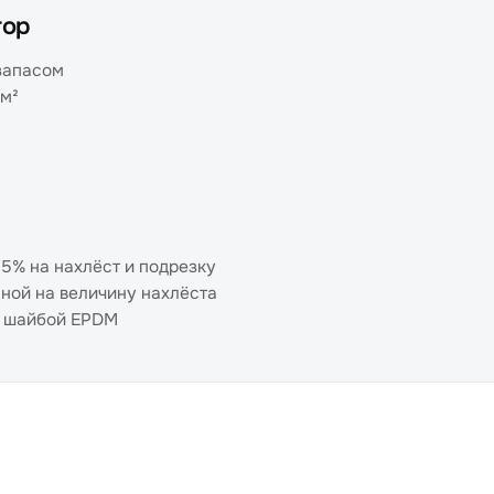
тор
запасом
 м²
5% на нахлёст и подрезку
ной на величину нахлёста
й шайбой EPDM