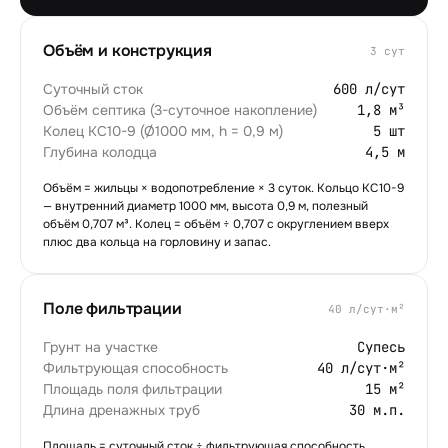
Объём и конструкция
3
сут
Суточный сток
600 л/сут
Объём септика (3-суточное накопление)
1,8 м³
Колец КС10-9 (Ø1000 мм, h = 0,9 м)
5 шт
Глубина колодца
4,5 м
Объём = жильцы × водопотребление × 3 суток. Кольцо КС10-9
— внутренний диаметр 1000 мм, высота 0,9 м, полезный
объём 0,707 м³. Колец = объём ÷ 0,707 с округлением вверх
плюс два кольца на горловину и запас.
Поле фильтрации
40
л/сут·м²
Грунт на участке
Супесь
Фильтрующая способность
40 л/сут·м²
Площадь поля фильтрации
15 м²
Длина дренажных труб
30 м.п.
Площадь = суточный сток ÷ фильтрующая способность