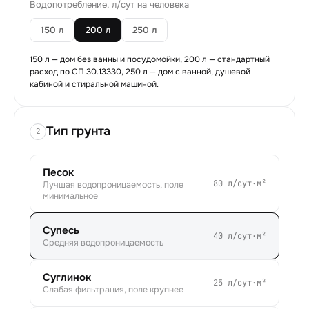
Водопотребление, л/сут на человека
150
л
200
л
250
л
150 л — дом без ванны и посудомойки, 200 л — стандартный
расход по СП 30.13330, 250 л — дом с ванной, душевой
кабиной и стиральной машиной.
Тип грунта
2
Песок
80
л/сут·м²
Лучшая водопроницаемость, поле
минимальное
Супесь
40
л/сут·м²
Средняя водопроницаемость
Суглинок
25
л/сут·м²
Слабая фильтрация, поле крупнее