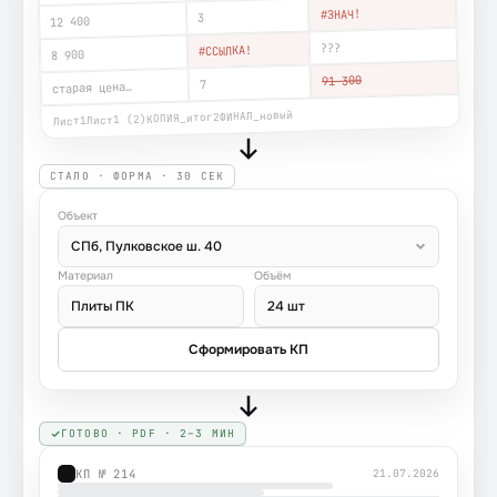
#ЗНАЧ!
3
12 400
???
#ССЫЛКА!
8 900
91 300
7
старая цена…
ФИНАЛ_новый
КОПИЯ_итог2
Лист1 (2)
Лист1
СТАЛО · ФОРМА · 30 СЕК
Объект
СПб, Пулковское ш. 40
Материал
Объём
Плиты ПК
24 шт
Сформировать КП
ГОТОВО · PDF · 2–3 МИН
КП № 214
21.07.2026