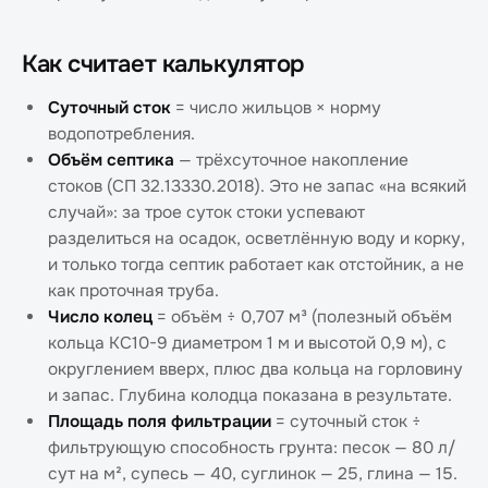
Как считает калькулятор
Суточный сток
= число жильцов × норму
водопотребления.
Объём септика
— трёхсуточное накопление
стоков (СП 32.13330.2018). Это не запас «на всякий
случай»: за трое суток стоки успевают
разделиться на осадок, осветлённую воду и корку,
и только тогда септик работает как отстойник, а не
как проточная труба.
Число колец
= объём ÷ 0,707 м³ (полезный объём
кольца КС10-9 диаметром 1 м и высотой 0,9 м), с
округлением вверх, плюс два кольца на горловину
и запас. Глубина колодца показана в результате.
Площадь поля фильтрации
= суточный сток ÷
фильтрующую способность грунта: песок — 80 л/
сут на м², супесь — 40, суглинок — 25, глина — 15.