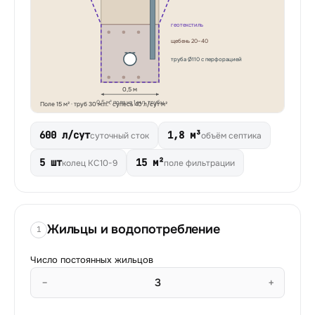
геотекстиль
щебень 20–40
труба Ø110 с перфорацией
0,5 м
0,5 м² поля на 1 м.п. трубы
Поле
15
м² · труб
30
м.п. ·
супесь
40
л/сут·м²
600 л/сут
1,8 м³
суточный сток
объём септика
5 шт
15 м²
колец КС10-9
поле фильтрации
Жильцы и водопотребление
1
Число постоянных жильцов
−
+