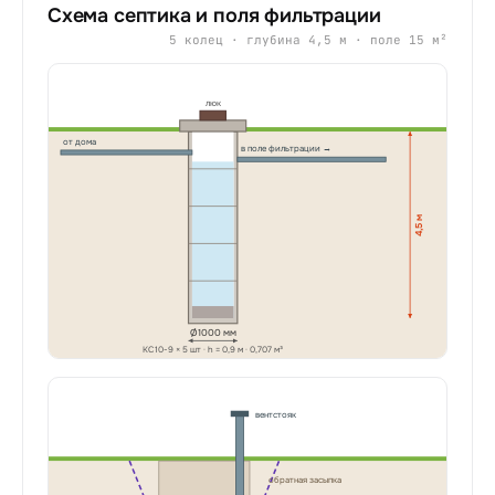
Схема септика и поля фильтрации
5
колец · глубина
4,5
м · поле
15
м²
люк
от дома
в поле фильтрации →
4,5 м
Ø1000 мм
КС10-9 ×
5
шт · h = 0,9 м ·
0,707
м³
вентстояк
обратная засыпка