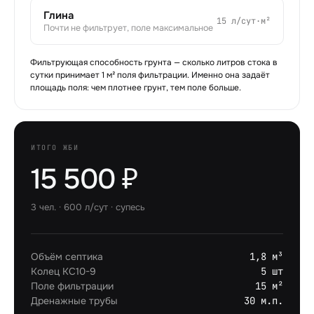
Глина
15
л/сут·м²
Почти не фильтрует, поле максимальное
Фильтрующая способность грунта — сколько литров стока в
сутки принимает 1 м² поля фильтрации. Именно она задаёт
площадь поля: чем плотнее грунт, тем поле больше.
ИТОГО ЖБИ
15 500 ₽
3
чел. ·
600
л/сут ·
супесь
Объём септика
1,8 м³
Колец КС10-9
5 шт
Поле фильтрации
15 м²
Дренажные трубы
30 м.п.