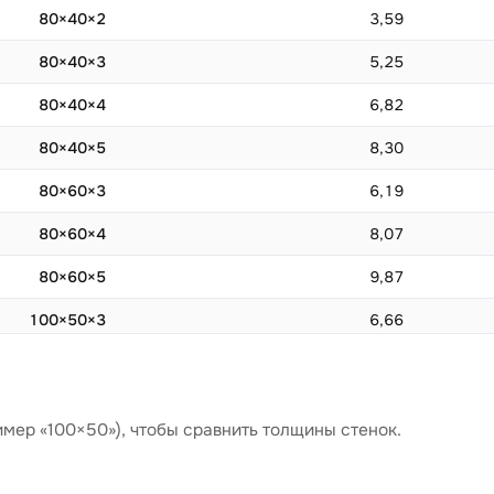
80×40×2
3,59
80×40×3
5,25
80×40×4
6,82
80×40×5
8,30
80×60×3
6,19
80×60×4
8,07
80×60×5
9,87
100×50×3
6,66
100×50×4
8,70
100×50×5
10,65
имер «100×50»), чтобы сравнить толщины стенок.
100×50×6
12,51
100×60×3
7,13