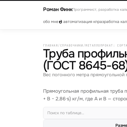
Роман Финк
Программист, разработка кал
обо мне
автоматизация кп
разработка ка
ГЛАВНАЯ
/
СПРАВОЧНИКИ
/
МЕТАЛЛОПРОКАТ: СОРТ
Труба профильн
(ГОСТ 8645-68
Вес погонного метра прямоугольной
Прямоугольная профильная труба по
+ B − 2,86·s) кг/м, где A и B — стор
Разме