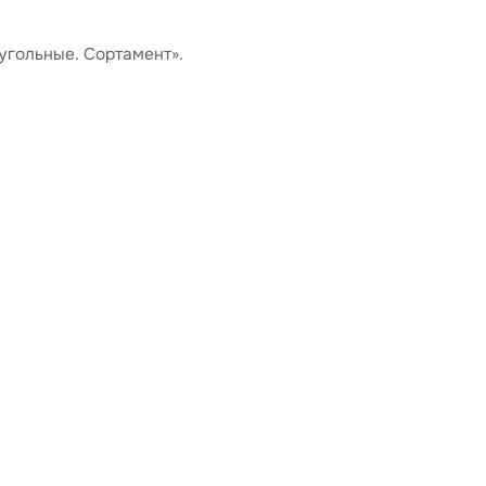
100×60×4
9,33
гольные. Сортамент».
100×60×5
11,44
100×60×6
13,46
100×80×4
10,59
100×80×5
13,01
100×80×6
15,34
оры
120×60×4
10,59
120×60×5
13,01
Калькулятор навеса
120×60×6
15,34
120×60×8
19,73
120×80×4
11,84