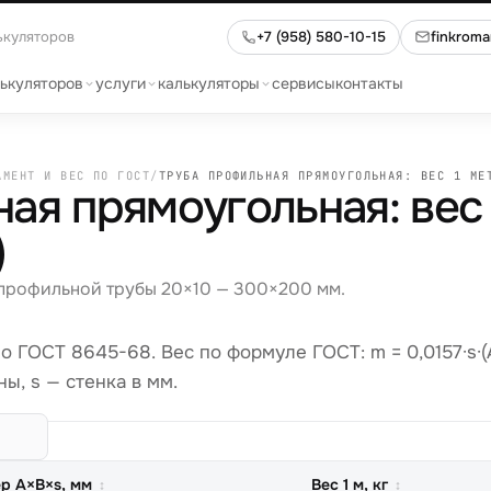
ькуляторов
+7 (958) 580-10-15
finkrom
лькуляторов
услуги
калькуляторы
сервисы
контакты
АМЕНТ И ВЕС ПО ГОСТ
/
ТРУБА ПРОФИЛЬНАЯ ПРЯМОУГОЛЬНАЯ: ВЕС 1 МЕ
ая прямоугольная: вес 
)
 профильной трубы 20×10 — 300×200 мм.
 ГОСТ 8645-68. Вес по формуле ГОСТ: m = 0,0157·s·(
оны, s — стенка в мм.
р A×B×s, мм
Вес 1 м, кг