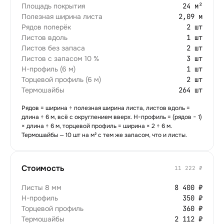
Площадь покрытия
24 м²
Полезная ширина листа
2,09 м
Рядов поперёк
2 шт
Листов вдоль
1 шт
Листов без запаса
2 шт
Листов с запасом 10 %
3 шт
H-профиль (6 м)
1 шт
Торцевой профиль (6 м)
2 шт
Термошайбы
264 шт
Рядов = ширина ÷ полезная ширина листа, листов вдоль =
длина ÷
6
м, всё с округлением вверх. H-профиль = (рядов − 1)
× длина ÷
6
м, торцевой профиль = ширина × 2 ÷
6
м.
Термошайбы —
10
шт на м² с тем же запасом, что и листы.
Стоимость
11 222 ₽
Листы 8 мм
8 400 ₽
H-профиль
350 ₽
Торцевой профиль
360 ₽
Термошайбы
2 112 ₽