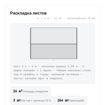
Раскладка листов
6
×
4
м ·
24
м² · поликарбонат
8
мм
4 м
6 м
Лист
2,1
×
6
м · полезная ширина
2,09
м ·
2
рядов поперёк ×
1
вдоль · тёмным показаны
стыки
под H-профиль и торцы
; заливкой потемнее —
листы, которые идут в подрезку
24 м²
площадь покрытия
3 шт
264 шт
листов с запасом 10 %
термошайб