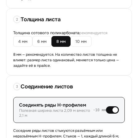
Толщина листа
2
Толщина сотового поликарбоната
рекомендуется
4 мм
6 мм
8 мм
10 мм
8
мм —
рекомендуется
. На количество листов толщина не
влияет: размер листа одинаковый, меняется только цена —
задайте её в прайсе.
Соединение листов
3
Соединять ряды H-профилем
−10 мм
Полезная ширина листа 2,09 м вместо
2,1 м
Соседние ряды листов стыкуются разъёмным или
неразъёмным H-профилем. Стыков —
1
, каждый длиной
6
м;