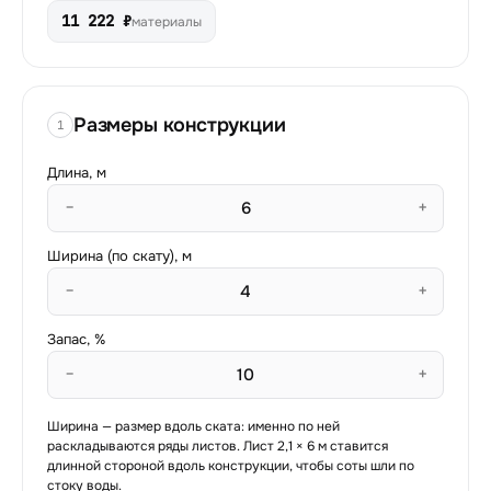
11 222 ₽
материалы
Размеры конструкции
1
Длина, м
−
+
Ширина (по скату), м
−
+
Запас, %
−
+
Ширина — размер вдоль ската: именно по ней
раскладываются ряды листов. Лист
2,1
×
6
м ставится
длинной стороной вдоль конструкции, чтобы соты шли по
стоку воды.