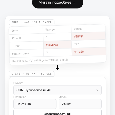
Читать подробнее →
БЫЛО · ~60 МИН В EXCEL
Сумма
Кол-во
Цена
#ЗНАЧ!
3
12 400
???
#ССЫЛКА!
8 900
91 300
7
старая цена…
ФИНАЛ_новый
КОПИЯ_итог2
Лист1 (2)
Лист1
СТАЛО · ФОРМА · 30 СЕК
Объект
СПб, Пулковское ш. 40
Материал
Объём
Плиты ПК
24 шт
Сформировать КП