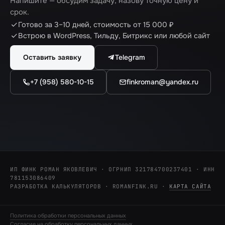
Напишите — обсудим задачу, назову точную цену и
срок.
Готово за 3–10 дней, стоимость от 15 000 ₽
Встрою в WordPress, Тильду, Битрикс или любой сайт
Telegram
Оставить заявку
+7 (958) 580-10-15
finkroman@yandex.ru
ИП ФИНК РОМАН ЯКОВЛЕВИЧ · ОГРНИП 321784700237401 · ИНН
781153086409
РАЗРАБОТКА КАЛЬКУЛЯТОРОВ · ROMANFINK.RU
·
КАРТА САЙТА
Политика обработки персональных данных
Согласие на обработку персональных данных