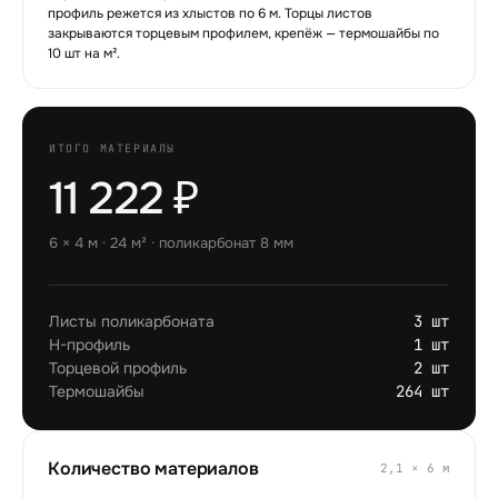
профиль режется из хлыстов по
6
м. Торцы листов
закрываются торцевым профилем, крепёж — термошайбы по
10
шт на м².
ИТОГО МАТЕРИАЛЫ
11 222 ₽
6
×
4
м ·
24
м² · поликарбонат
8
мм
Листы поликарбоната
3 шт
H-профиль
1 шт
Торцевой профиль
2 шт
Термошайбы
264 шт
Количество материалов
2,1
×
6
м