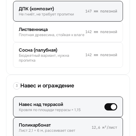
ДПК (композит)
147
мм полезной
Не гниёт, не требует пропитки
Лиственница
142
мм полезной
Плотная древесина, стойкая к влаге
Сосна (палубная)
142
мм полезной
Бюджетный вариант, нужна
пропитка
Навес и ограждение
3
Навес над террасой
Кровля по площади террасы × 1,15
Поликарбонат
12,6
м²/лист
Лист 2,1 × 6 м, рассеивает свет