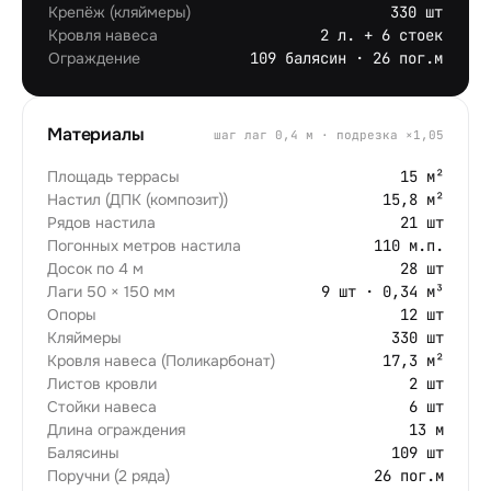
Крепёж (кляймеры)
330 шт
Кровля навеса
2 л. + 6 стоек
Ограждение
109 балясин · 26 пог.м
Материалы
шаг лаг
0,4
м · подрезка ×
1,05
Площадь террасы
15 м²
Настил (ДПК (композит))
15,8 м²
Рядов настила
21 шт
Погонных метров настила
110 м.п.
Досок по 4 м
28 шт
Лаги 50 × 150 мм
9 шт · 0,34 м³
Опоры
12 шт
Кляймеры
330 шт
Кровля навеса (Поликарбонат)
17,3 м²
Листов кровли
2 шт
Стойки навеса
6 шт
Длина ограждения
13 м
Балясины
109 шт
Поручни (2 ряда)
26 пог.м