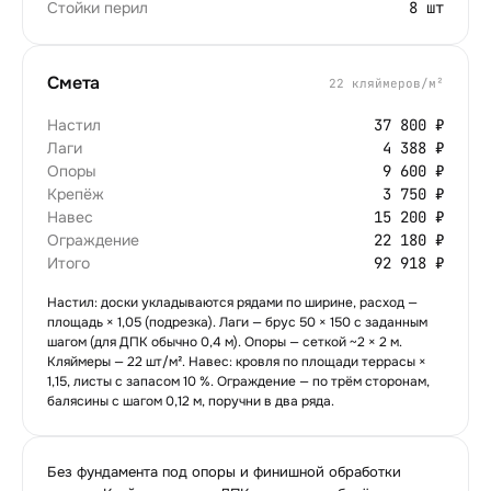
Стойки перил
8 шт
Смета
22
кляймеров/м²
Настил
37 800 ₽
Лаги
4 388 ₽
Опоры
9 600 ₽
Крепёж
3 750 ₽
Навес
15 200 ₽
Ограждение
22 180 ₽
Итого
92 918 ₽
Настил: доски укладываются рядами по ширине, расход —
площадь × 1,05 (подрезка). Лаги — брус 50 × 150 с заданным
шагом (для ДПК обычно 0,4 м). Опоры — сеткой ~2 × 2 м.
Кляймеры — 22 шт/м². Навес: кровля по площади террасы ×
1,15, листы с запасом 10 %. Ограждение — по трём сторонам,
балясины с шагом 0,12 м, поручни в два ряда.
Без фундамента под опоры и финишной обработки