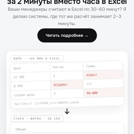
за 2 минуты вместо часа в Excel
Ваши менеджеры считают в Excel по 30–60 минут? Я
делаю системы, где тот же расчёт занимает 2–3
минуты.
Читать подробнее →
БЫЛО · ~60 МИН В EXCEL
Сумма
Кол-во
Цена
#ЗНАЧ!
3
12 400
???
#ССЫЛКА!
8 900
91 300
7
старая цена…
ФИНАЛ_новый
КОПИЯ_итог2
Лист1 (2)
Лист1
СТАЛО · ФОРМА · 30 СЕК
Объект