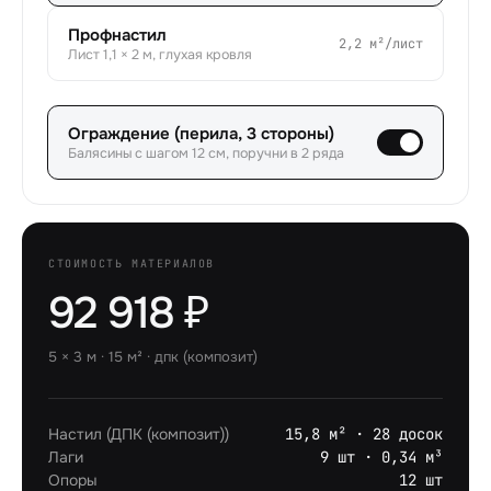
Профнастил
2,2
м²/лист
Лист 1,1 × 2 м, глухая кровля
Ограждение (перила, 3 стороны)
Балясины с шагом 12 см, поручни в 2 ряда
СТОИМОСТЬ МАТЕРИАЛОВ
92 918 ₽
5
×
3
м ·
15
м² ·
дпк (композит)
Настил (ДПК (композит))
15,8 м² · 28 досок
Лаги
9 шт · 0,34 м³
Опоры
12 шт