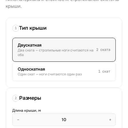
крыши.
Тип крыши
1
Двускатная
2
ската
Два ската — стропильные ноги считаются на
оба
Односкатная
1
скат
Один скат — ноги считаются один раз
Размеры
2
Длина крыши, м
−
+