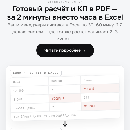
АВТОМАТИЗАЦИЯ КП
Готовый расчёт и КП в PDF —
за 2 минуты вместо часа в Excel
Ваши менеджеры считают в Excel по 30–60 минут? Я
делаю системы, где тот же расчёт занимает 2–3
минуты.
Читать подробнее →
БЫЛО · ~60 МИН В EXCEL
Сумма
Кол-во
Цена
#ЗНАЧ!
3
12 400
???
#ССЫЛКА!
8 900
91 300
7
старая цена…
ФИНАЛ_новый
КОПИЯ_итог2
Лист1 (2)
Лист1