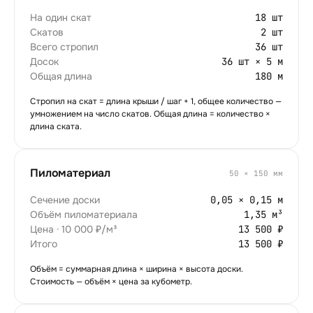
На один скат
18 шт
Скатов
2 шт
Всего стропил
36 шт
Досок
36 шт × 5 м
Общая длина
180 м
Стропил на скат = длина крыши / шаг + 1, общее количество —
умножением на число скатов. Общая длина = количество ×
длина ската.
Пиломатериал
50
×
150
мм
Сечение доски
0,05 × 0,15 м
Объём пиломатериала
1,35 м³
Цена · 10 000 ₽/м³
13 500 ₽
Итого
13 500 ₽
Объём = суммарная длина × ширина × высота доски.
Стоимость — объём × цена за кубометр.