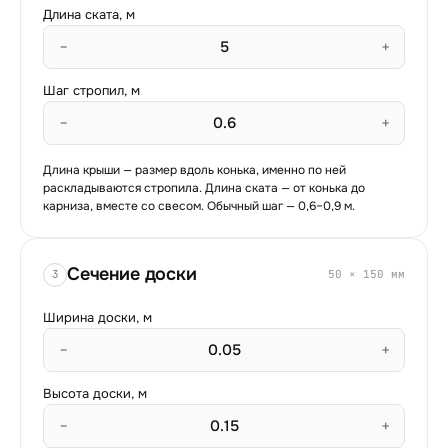
Длина ската, м
−
+
Шаг стропил, м
−
+
Длина крыши — размер вдоль конька, именно по ней
раскладываются стропила. Длина ската — от конька до
карниза, вместе со свесом. Обычный шаг — 0,6–0,9 м.
Сечение доски
3
50
×
150
мм
Ширина доски, м
−
+
Высота доски, м
−
+