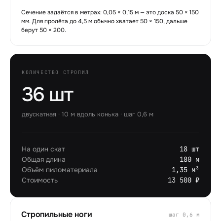
Сечение задаётся в метрах: 0,05 × 0,15 м — это доска 50 × 150
мм. Для пролёта до 4,5 м обычно хватает 50 × 150, дальше
берут 50 × 200.
КОЛИЧЕСТВО СТРОПИЛ
36 шт
двускатная
·
10
м вдоль конька · шаг
0,6
м
На один скат
18 шт
Общая длина
180 м
Объём пиломатериала
1,35 м³
Стоимость
13 500 ₽
Стропильные ноги
шаг
0,6
м