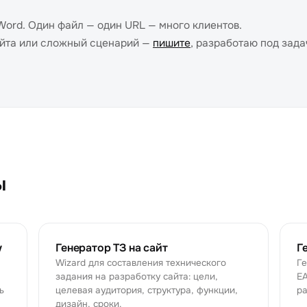
 Word. Один файл — один URL — много клиентов.
айта или сложный сценарий —
пишите
, разработаю под зада
ы
у
Генератор ТЗ на сайт
Г
Wizard для составления технического
Ге
задания на разработку сайта: цели,
EA
ь
целевая аудитория, структура, функции,
ра
дизайн, сроки.