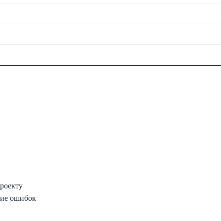
проекту
ние ошибок