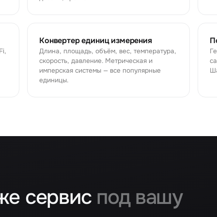
Конвертер единиц измерения
П
i,
Длина, площадь, объём, вес, температура,
Г
скорость, давление. Метрическая и
са
имперская системы — все популярные
Ша
единицы.
же сервис
под вашу