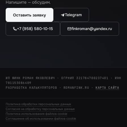
Напишите — обсудим.
Telegram
Оставить заявку
+7 (958) 580-10-15
finkroman@yandex.ru
ИП ФИНК РОМАН ЯКОВЛЕВИЧ · ОГРНИП 321784700237401 · ИНН
781153086409
РАЗРАБОТКА КАЛЬКУЛЯТОРОВ · ROMANFINK.RU
·
КАРТА САЙТА
Политика обработки персональных данных
Согласие на обработку персональных данных
Политика использования файлов cookie
Соглашение об использовании файлов cookie